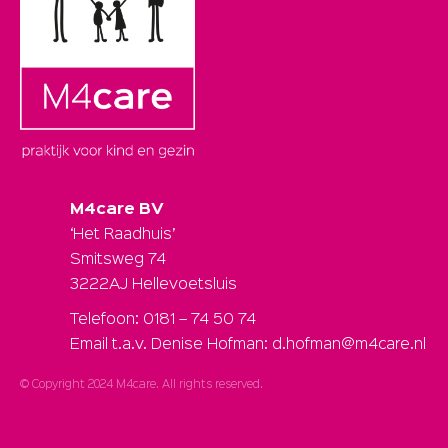
M4care BV
‘Het Raadhuis’
Smitsweg 74
3222AJ Hellevoetsluis
Telefoon: 0181 – 74 50 74
Email t.a.v. Denise Hofman: d.hofman@m4care.nl
© Copyright 2024 M4care. All rights reserved.