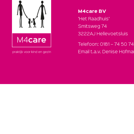
M4care BV
‘Het Raadhuis’
Smitsweg 74
3222AJ Hellevoetsluis
Telefoon: 0181 – 74 50 74
Email t.a.v. Denise Hofm