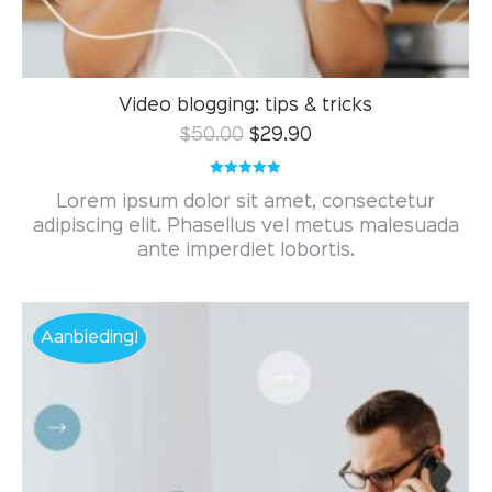
Video blogging: tips & tricks
$
50.00
$
29.90
Gewaardeerd
Lorem ipsum dolor sit amet, consectetur
5.00
uit 5
adipiscing elit. Phasellus vel metus malesuada
ante imperdiet lobortis.
Aanbieding!