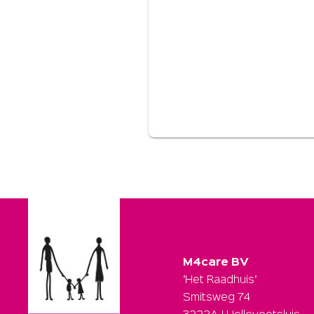
M4care BV
‘Het Raadhuis’
Smitsweg 74