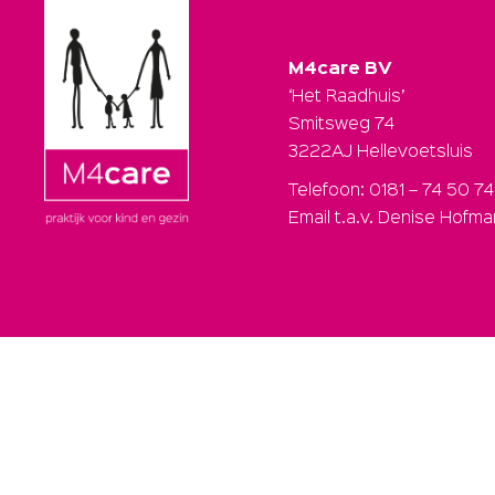
M4care BV
‘Het Raadhuis’
Smitsweg 74
3222AJ Hellevoetsluis
Telefoon: 0181 – 74 50 74
Email t.a.v. Denise Hofm