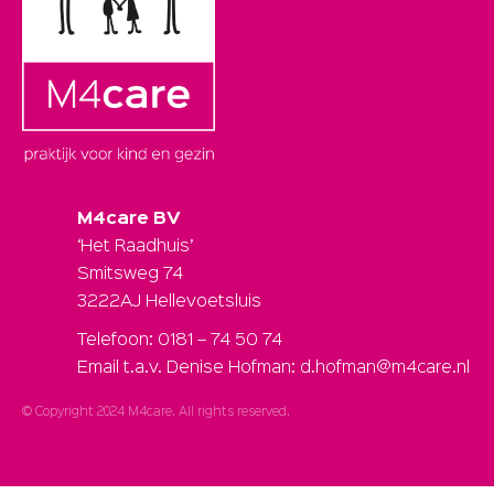
M4care BV
‘Het Raadhuis’
Smitsweg 74
3222AJ Hellevoetsluis
Telefoon: 0181 – 74 50 74
Email t.a.v. Denise Hofman: d.hofman@m4care.nl
© Copyright 2024 M4care. All rights reserved.