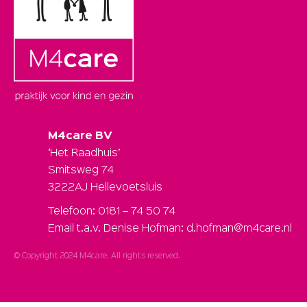
M4care BV
‘Het Raadhuis’
Smitsweg 74
3222AJ Hellevoetsluis
Telefoon: 0181 – 74 50 74
Email t.a.v. Denise Hofman: d.hofman@m4care.nl
© Copyright 2024 M4care. All rights reserved.