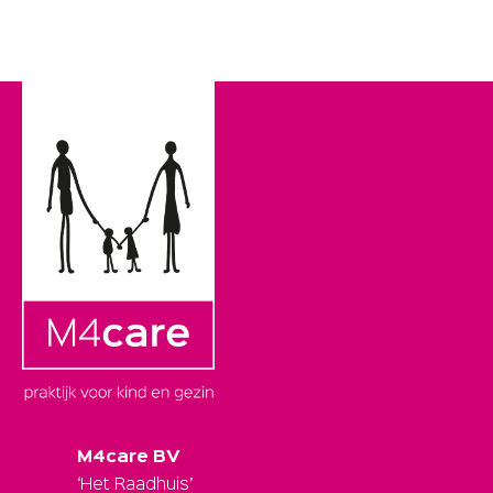
M4care BV
‘Het Raadhuis’