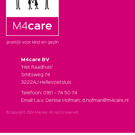
M4care BV
‘Het Raadhuis’
Smitsweg 74
3222AJ Hellevoetsluis
Telefoon: 0181 – 74 50 74
Email t.a.v. Denise Hofman: d.hofman@m4care.nl
© Copyright 2024 M4care. All rights reserved.