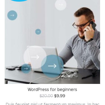
WordPress for beginners
$
20.00
$
9.99
Duis feugiat nisl ut fermentum maximus. In hac