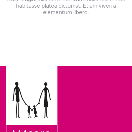
habitasse platea dictumst. Etiam viverra
elementum libero.