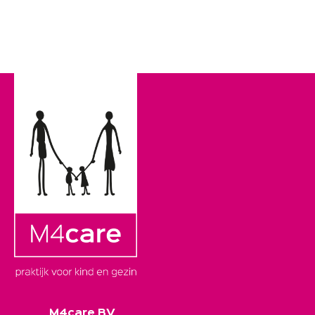
M4care BV