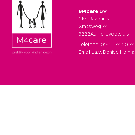
M4care BV
‘Het Raadhuis’
Smitsweg 74
3222AJ Hellevoetsluis
Telefoon: 0181 – 74 50 74
Email t.a.v. Denise Hofm