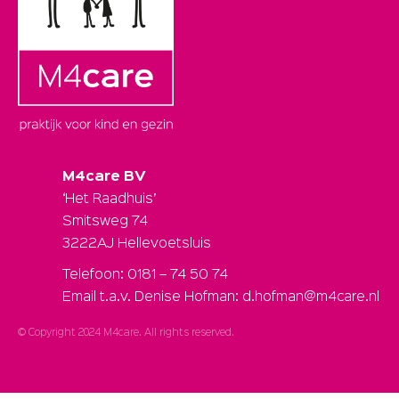
M4care BV
‘Het Raadhuis’
Smitsweg 74
3222AJ Hellevoetsluis
Telefoon: 0181 – 74 50 74
Email t.a.v. Denise Hofman: d.hofman@m4care.nl
© Copyright 2024 M4care. All rights reserved.