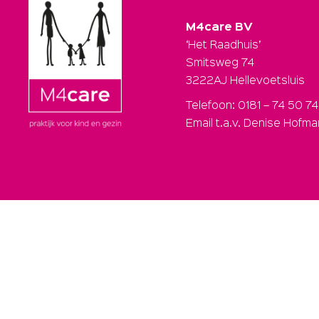
M4care BV
‘Het Raadhuis’
Smitsweg 74
3222AJ Hellevoetsluis
Telefoon: 0181 – 74 50 74
Email t.a.v. Denise Hofm