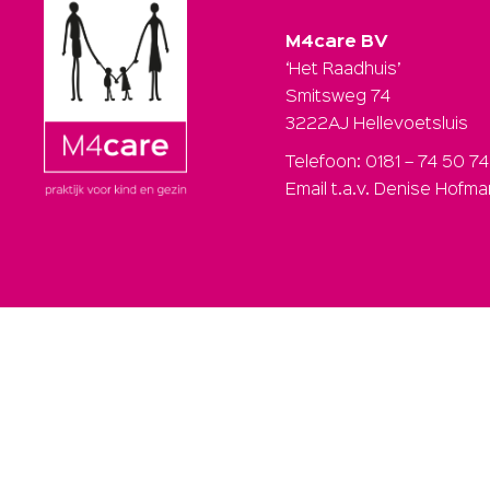
M4care BV
‘Het Raadhuis’
Smitsweg 74
3222AJ Hellevoetsluis
Telefoon: 0181 – 74 50 74
Email t.a.v. Denise Hofm