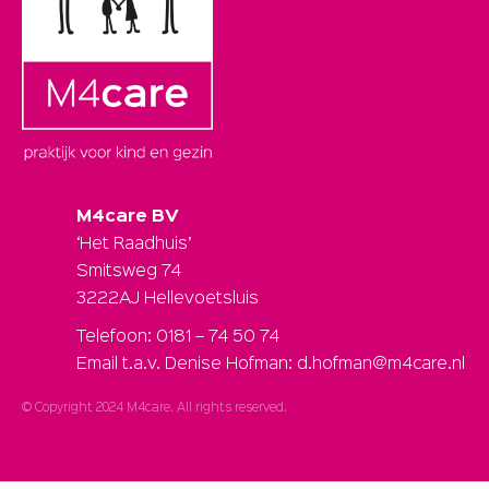
M4care BV
‘Het Raadhuis’
Smitsweg 74
3222AJ Hellevoetsluis
Telefoon: 0181 – 74 50 74
Email t.a.v. Denise Hofman: d.hofman@m4care.nl
© Copyright 2024 M4care. All rights reserved.