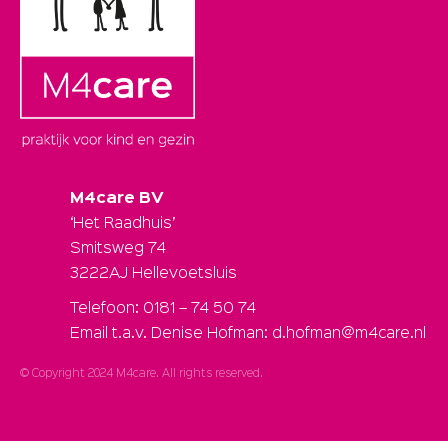
M4care BV
‘Het Raadhuis’
Smitsweg 74
3222AJ Hellevoetsluis
Telefoon: 0181 – 74 50 74
Email t.a.v. Denise Hofman: d.hofman@m4care.nl
© Copyright 2024 M4care. All rights reserved.