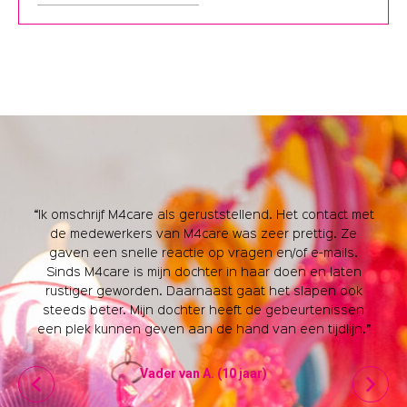
“Ik omschrijf M4care als geruststellend. Het contact met
de medewerkers van M4care was zeer prettig. Ze
gaven een snelle reactie op vragen en/of e-mails.
Sinds M4care is mijn dochter in haar doen en laten
rustiger geworden. Daarnaast gaat het slapen ook
steeds beter. Mijn dochter heeft de gebeurtenissen
een plek kunnen geven aan de hand van een tijdlijn.”
Vader van A. (10 jaar)