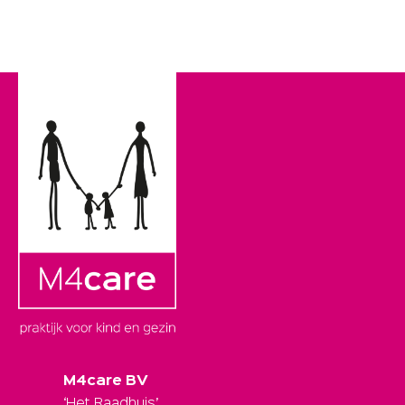
M4care BV
‘Het Raadhuis’