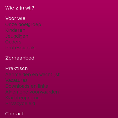
Wie zijn wij?
Voor wie
Onze doelgroep
Kinderen
Jeugdigen
Ouders
Professionals
Zorgaanbod
Praktisch
Aanmelden en wachtlijst
Vacatures
Downloads en links
Algemene voorwaarden
Klachtenprotocol
Privacybeleid
Contact