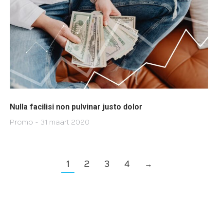
Nulla facilisi non pulvinar justo dolor
Promo
31 maart 2020
1
2
3
4
→