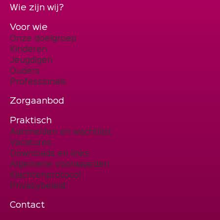
Wie zijn wij?
Voor wie
Onze doelgroep
Kinderen
Jeugdigen
Ouders
Professionals
Zorgaanbod
Praktisch
Aanmelden en wachtlijst
Vacatures
Downloads en links
Algemene voorwaarden
Klachtenprotocol
Privacybeleid
Contact