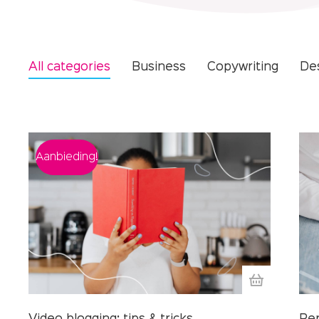
All categories
Business
Copywriting
De
Aanbieding!