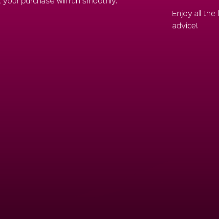
t your purchase will run smoothly.
Enjoy all the
advice!