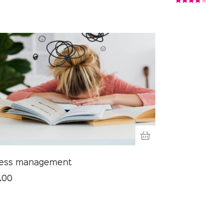
Gewaardeerd
4.00
uit 5
ress management
.00