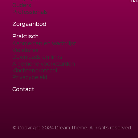
tha
Ouders
Professionals
Zorgaanbod
Praktisch
Aanmelden en wachtlijst
Vacatures
Downloads en links
Algemene voorwaarden
Klachtenprotocol
Privacybeleid
Contact
© Copyright 2024 Dream-Theme. All rights reserved.