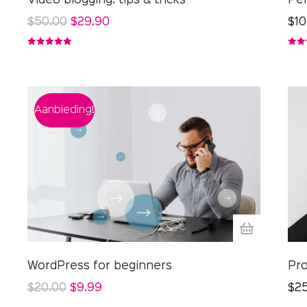
Video blogging: tips & tricks
Per
$
50.00
$
29.90
$
10
Gewaardeerd
Gewa
5.00
uit 5
5.00
u
Aanbieding!
WordPress for beginners
Pro
$
20.00
$
9.99
$
2