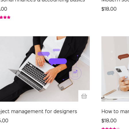
sonal finances & accounting basics
Modern soc
.00
$
18.00
ardeerd
it 5
ject management for designers
How to man
5.00
$
18.00