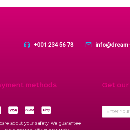
+001 234 56 78
info@dream
ayment methods
Get our
care about your safety. We guarantee